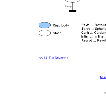
<< 14. File Driverデモ
MB