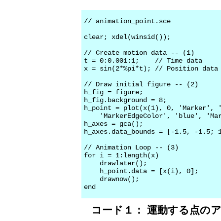
// animation_point.sce

clear; xdel(winsid());

// Create motion data -- (1)

t = 0:0.001:1;    // Time data

x = sin(2*%pi*t); // Position data

// Draw initial figure -- (2)

h_fig = figure;

h_fig.background = 8;

h_point = plot(x(1), 0, 'Marker', '
    'MarkerEdgeColor', 'blue', 'Mar
h_axes = gca();

h_axes.data_bounds = [-1.5, -1.5; 1
// Animation Loop -- (3)

for i = 1:length(x)

    drawlater();

    h_point.data = [x(i), 0];

    drawnow();

コード１： 運動する点のア