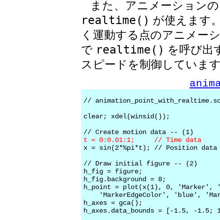
また、アニメーションの
realtime()
が使えます
く運動する点のアニメー
で
realtime()
を呼び出
スピードを制御していま
anim
// animation_point_with_realtime.sc
clear; xdel(winsid());

t = 0:0.01:1;     // Time data

x = sin(2*%pi*t); // Position data

// Draw initial figure -- (2)

h_fig = figure;

h_fig.background = 8;

h_point = plot(x(1), 0, 'Marker', '
    'MarkerEdgeColor', 'blue', 'Mar
h_axes = gca();

h_axes.data_bounds = [-1.5, -1.5; 1