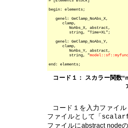
# [Elements Block]

begin: elements;

   genel: GeClamp_NoAbs_X,

      clamp,

         NoAbs_X, abstract,

         string, "Time+XL";

   genel: GeClamp_NoAbs_Y,

      clamp,

         NoAbs_Y, abstract,

         string, "
model::sf::myfun
コード１： スカラー関数“m
コード１を入力ファイル
ファイルとして「
scalar
ファイルにabstract n