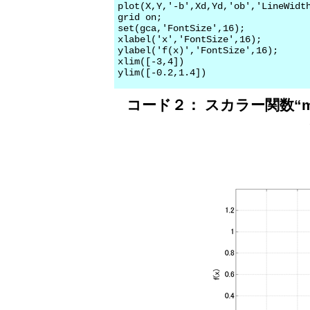
plot(X,Y,'-b',Xd,Yd,'ob','LineWidth
grid on;

set(gca,'FontSize',16);

xlabel('x','FontSize',16);

ylabel('f(x)','FontSize',16);

xlim([-3,4])

コード２： スカラー関数“my