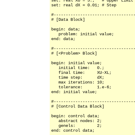
set: real XU = 5.;   # Upper Limit

set: real dX = 0.01; # Step

#----------------------------------
# [Data Block]

begin: data;

   problem: initial value;

end: data;

#----------------------------------
# [<Problem> Block]

begin: initial value;

   initial time:   0.;

   final time:     XU-XL;

   time step:      dX;

   max iterations: 10;

   tolerance:      1.e-6;

end: initial value;

#----------------------------------
# [Control Data Block]

begin: control data;

   abstract nodes: 2;

   genels:         2;

end: control data;
