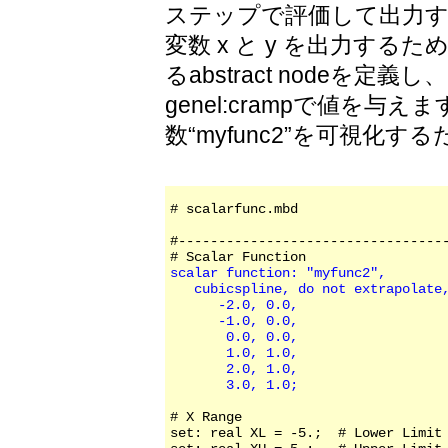
ステップで評価して出力
変数 x と y を出力す
るabstract nodeを定義し、
genel:crampで値を
数“myfunc2”を可視化
# scalarfunc.mbd

#----------------------------------
scalar function: "myfunc2",

   cubicspline, do not extrapolate,
      -2.0, 0.0,

      -1.0, 0.0,

       0.0, 0.0,

       1.0, 1.0,

       2.0, 1.0,

       3.0, 1.0;
# X Range

set: real XL = -5.;  # Lower Limit
