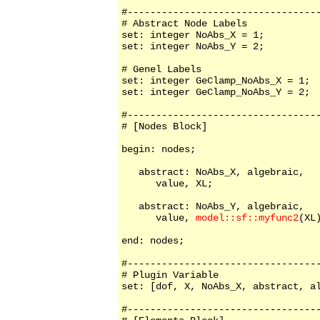
#----------------------------------
# Abstract Node Labels

set: integer NoAbs_X = 1;

set: integer NoAbs_Y = 2;

# Genel Labels

set: integer GeClamp_NoAbs_X = 1;

set: integer GeClamp_NoAbs_Y = 2;

#----------------------------------
# [Nodes Block]

begin: nodes;

   abstract: NoAbs_X, algebraic,

      value, XL;

   abstract: NoAbs_Y, algebraic,

      value, 
model::sf::myfunc2
(XL)
end: nodes;

#----------------------------------
# Plugin Variable

set: [dof, X, NoAbs_X, abstract, al
#----------------------------------