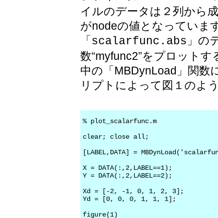
イルのデータは２列から成
がnodeの値となっていま
「
」の
scalarfunc.abs
数“myfunc2”をプロッ
中の「MBDynLoad」
リプトによって図１のよ
% plot_scalarfunc.m

clear; close all;

[LABEL,DATA] = MBDynLoad('scalarfun
X = DATA(:,2,LABEL==1);

Y = DATA(:,2,LABEL==2);

Xd = [-2, -1, 0, 1, 2, 3];

Yd = [0, 0, 0, 1, 1, 1];

figure(1)
