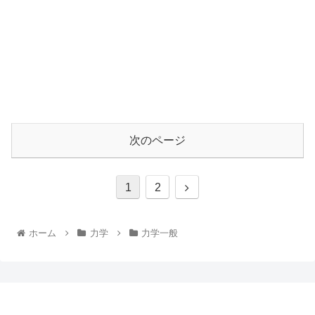
次のページ
1
2
ホーム
力学
力学一般