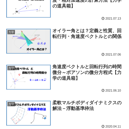
度・相対加速度の計算方法【力学
の道具箱】
2021.07.13
オイラー角とは？定義と性質、回
力学
転行列・角速度ベクトルとの関係
2021.07.06
角速度ベクトルと回転行列の時間
力学
微分～ポアソンの微分方程式【力
学の道具箱】
2021.06.10
柔軟マルチボディダイナミクスの
力学
解法－浮動基準枠法
2020.04.11